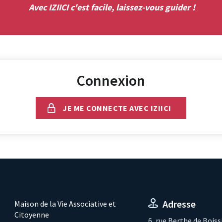
Avec IZIICI c'est facile, laissez-vous guider !
Connexion
JE ME CONNECTE AVEC IZIICI
Adresse
Maison de la Vie Associative et
Citoyenne
6, rue Berthe de Boiss