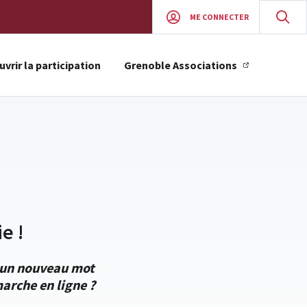
ME CONNECTER
vrir la participation
Grenoble Associations
e !
r un nouveau mot
arche en ligne ?