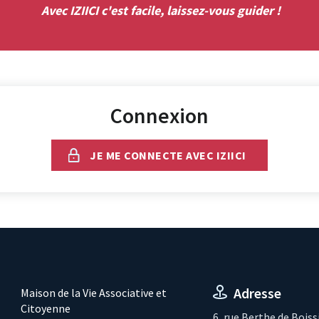
Avec IZIICI c'est facile, laissez-vous guider !
Connexion
JE ME CONNECTE AVEC IZIICI
Adresse
Maison de la Vie Associative et
Citoyenne
6, rue Berthe de Boiss