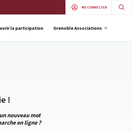
ME CONNECTER
vrir la participation
Grenoble Associations
e !
r un nouveau mot
arche en ligne ?