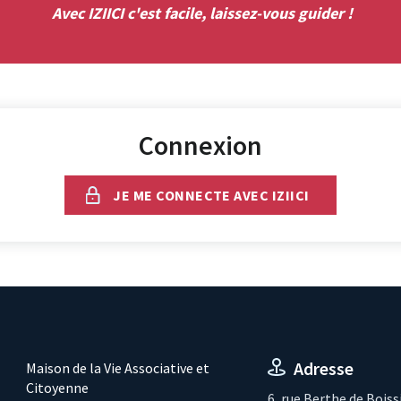
Avec IZIICI c'est facile, laissez-vous guider !
Connexion
JE ME CONNECTE AVEC IZIICI
Adresse
Maison de la Vie Associative et
Citoyenne
6, rue Berthe de Boiss