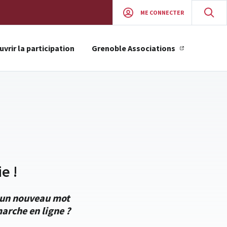
ME CONNECTER
vrir la participation
Grenoble Associations
e !
r un nouveau mot
arche en ligne ?