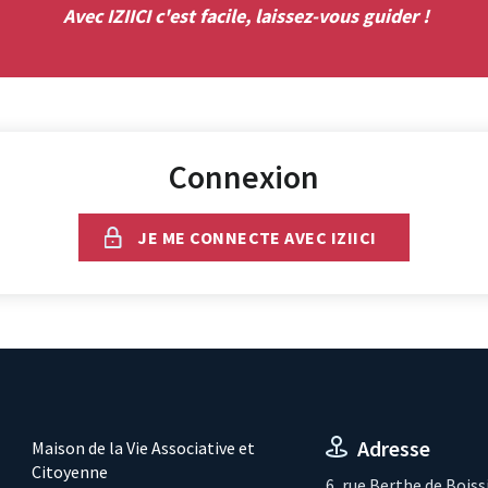
Avec IZIICI c'est facile, laissez-vous guider !
Connexion
JE ME CONNECTE AVEC IZIICI
Adresse
Maison de la Vie Associative et
Citoyenne
6, rue Berthe de Boiss