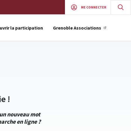
ME CONNECTER
vrir la participation
Grenoble Associations
e !
r un nouveau mot
arche en ligne ?