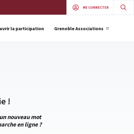
ME CONNECTER
vrir la participation
Grenoble Associations
e !
r un nouveau mot
arche en ligne ?