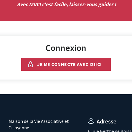
Avec IZIICI c'est facile, laissez-vous guider !
Connexion
JE ME CONNECTE AVEC IZIICI
Adresse
Maison de la Vie Associative et
Citoyenne
6, rue Berthe de Boiss