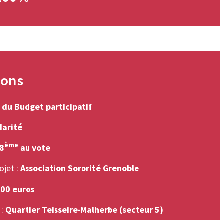
ions
 du Budget participatif
darité
ème
8
au vote
ojet :
Association Sororité Grenoble
000 euros
 :
Quartier Teisseire-Malherbe (secteur 5)