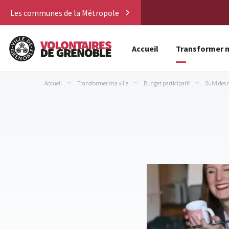
Les communes de la Métropole
Accueil
Transformer m
Accueil
Transformer ma ville
Budget participatif
Suivi des 