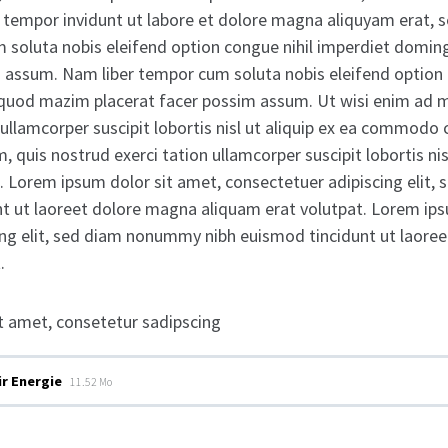
empor invidunt ut labore et dolore magna aliquyam erat, s
 soluta nobis eleifend option congue nihil imperdiet domi
 assum. Nam liber tempor cum soluta nobis eleifend option 
quod mazim placerat facer possim assum. Ut wisi enim ad m
 ullamcorper suscipit lobortis nisl ut aliquip ex ea commodo
quis nostrud exerci tation ullamcorper suscipit lobortis nisl
orem ipsum dolor sit amet, consectetuer adipiscing elit
nt ut laoreet dolore magna aliquam erat volutpat. Lorem ips
ing elit, sed diam nonummy nibh euismod tincidunt ut laore
.
t amet, consetetur sadipscing
ir Energie
11.52 Mo