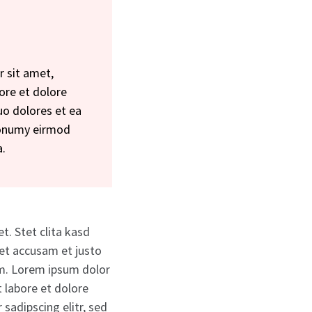
r sit amet,
ore et dolore
uo dolores et ea
nonumy eirmod
a.
t. Stet clita kasd
et accusam et justo
um. Lorem ipsum dolor
 labore et dolore
sadipscing elitr, sed