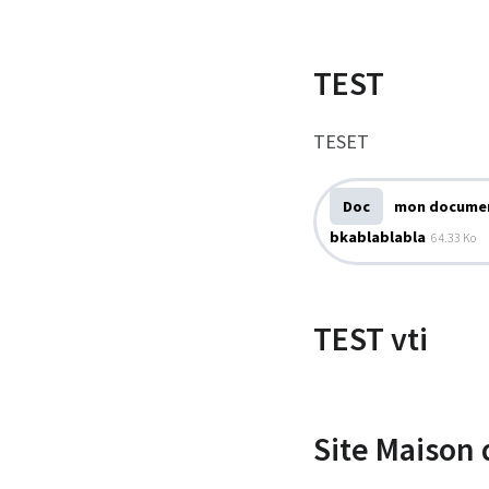
TEST
TESET
Doc
mon document
bkablablabla
64.33 Ko
TEST vti
Site Maison 