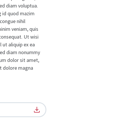
ed diam voluptua.
ng id quod mazim
congue nihil
inim veniam, quis
 consequat. Ut wisi
 ut aliquip ex ea
, sed diam nonummy
um dolor sit amet,
et dolore magna