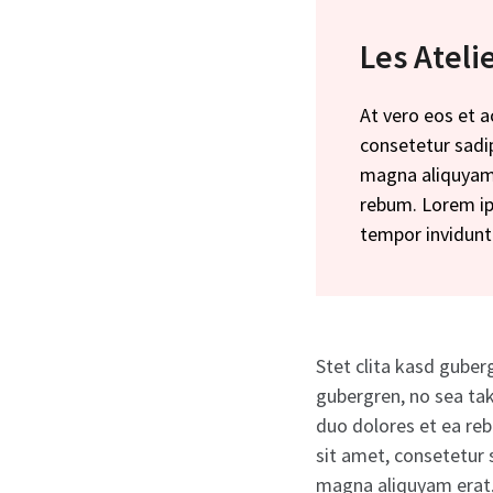
Les Ateli
At vero eos et 
consetetur sadi
magna aliquyam 
rebum. Lorem ip
tempor invidunt
Stet clita kasd guber
gubergren, no sea ta
duo dolores et ea re
sit amet, consetetur 
magna aliquyam erat, 