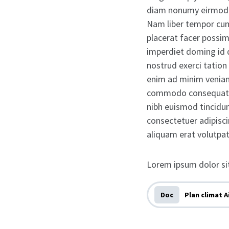
diam nonumy eirmod t
Nam liber tempor cum
placerat facer possim
imperdiet doming id 
nostrud exerci tation
enim ad minim veniam, 
commodo consequat. L
nibh euismod tincidu
consectetuer adipisc
aliquam erat volutpat
Lorem ipsum dolor si
Doc
Plan climat A