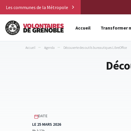
Les communes de la Métropole
Accueil
Transformer m
Accueil
Agenda
Découverte des outils bureautiques LibreOffice
Déco
DATE
LE 25 MARS 2026
9h à 12h