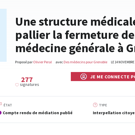
Une structure médica
pallier la fermeture d
médecine générale à G
Proposé par
Olivier Peral
avec
Des médecins pour Grenoble
LE 14 NOVEMBRE 
JE ME CONNECTE P
277
signatures
ÉTAT
TYPE
Compte rendu de médiation publié
Interpellation citoy