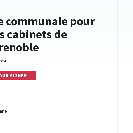
le communale pour
es cabinets de
renoble
2024
OUR SIGNER
enne