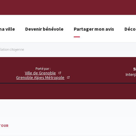
a ville
Devenir bénévole
Partager mon avis
Décou
llation citoyenne
Porté par :
5
Ville de Grenoble
Inter
Grenoble Alpes Métropole
TOUR