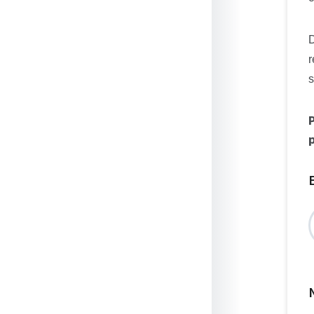
D
r
s
P
p