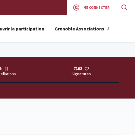
ME CONNECTER
vrir la participation
Grenoble Associations
5
7162
pellations
Signatures