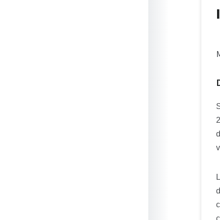
M
S
2
d
v
L
d
c
c