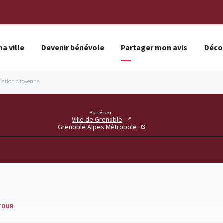
a ville
Devenir bénévole
Partager mon avis
Décou
llation citoyenne
Porté par :
Ville de Grenoble
Grenoble Alpes Métropole
TOUR