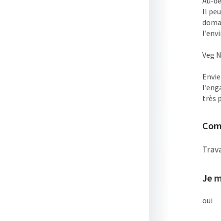
Au-de
Il pe
domai
l’env
Veg N
Envie
l’eng
très 
Comp
Trava
Je m
oui