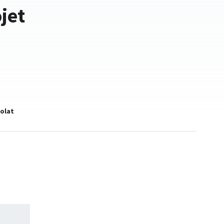
jet
olat