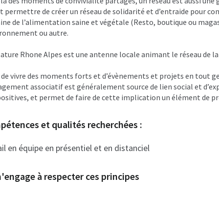
là des moments de convivialité partagés, un réseau est aussi une 
ut permettre de créer un réseau de solidarité et d’entraide pour co
ne de l’alimentation saine et végétale (Resto, boutique ou magas
ironnement ou autre.
ature Rhone Alpes est une antenne locale animant le réseau de l
 de vivre des moments forts et d’évènements et projets en tout ge
agement associatif est généralement source de lien social et d’
positives, et permet de faire de cette implication un élément de p
étences et qualités recherchées :
il en équipe en présentiel et en distanciel
'engage à respecter ces principes