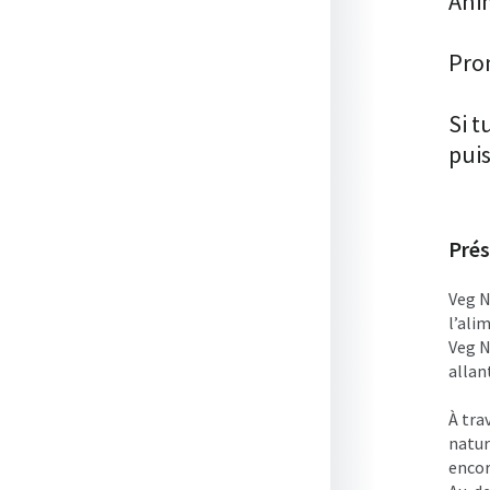
Ani
Prom
Si t
pui
Prés
Veg N
l’ali
Veg N
allant
À tra
natur
encor