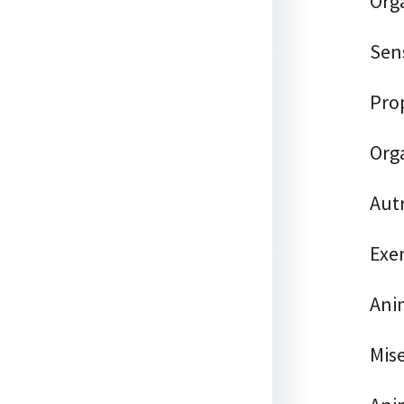
Orga
Sens
Prop
Orga
Aut
Exe
Anim
Mis