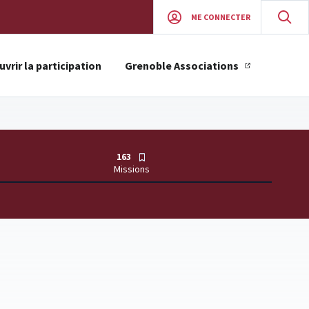
ME CONNECTER
vrir la participation
Grenoble Associations
163
Missions