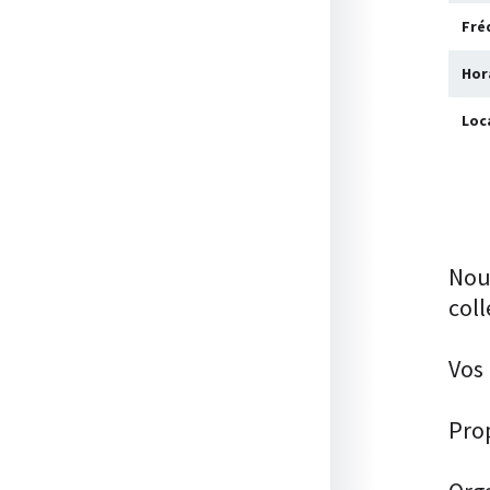
Fré
Hor
Loc
Nous
coll
Vos 
Prop