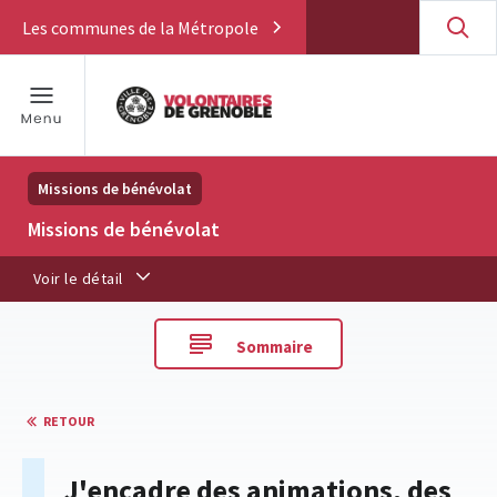
Les communes de la Métropole
Missions de bénévolat
Missions de bénévolat
Voir le détail
Sommaire
RETOUR
J'encadre des animations, des