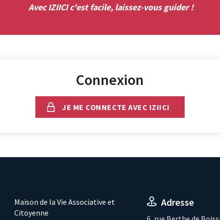
Avec IZIICI c'est facile, laissez-vous guider !
Connexion
JE ME CONNECTE AVEC IZIICI
Adresse
Maison de la Vie Associative et
Citoyenne
6, rue Berthe de Boiss