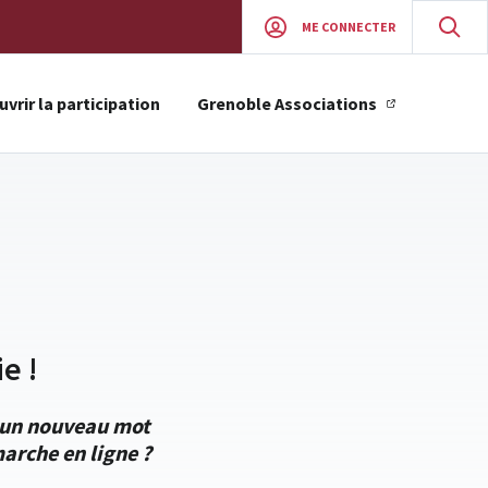
ME CONNECTER
vrir la participation
Grenoble Associations
e !
r un nouveau mot
arche en ligne ?